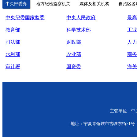
中央部委办
地方纪检监察机关
媒体及相关机构
自治区各
中央纪委国家监委
中央人民政府
最高
教育部
科学技术部
工业
司法部
财政部
人力
水利部
农业部
商务
审计署
国资委
海关
主管单位：中共青
地址：宁夏青铜峡市古峡东街51号