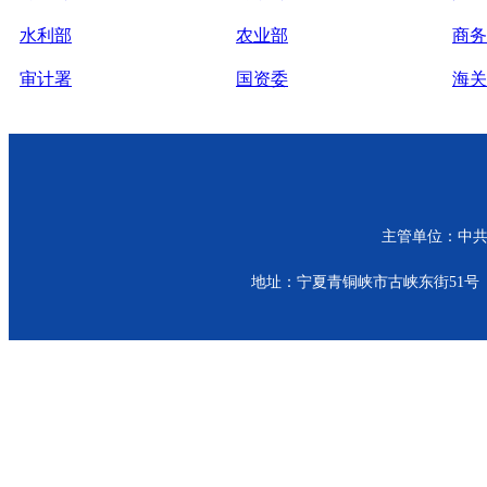
水利部
农业部
商务
审计署
国资委
海关
主管单位：中共青
地址：宁夏青铜峡市古峡东街51号