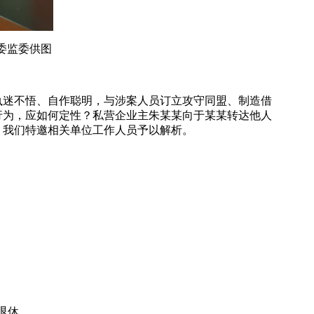
委监委供图
迷不悟、自作聪明，与涉案人员订立攻守同盟、制造借
行为，应如何定性？私营企业主朱某某向于某某转达他人
？我们特邀相关单位工作人员予以解析。
退休。