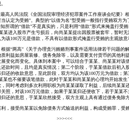
规。
最高人民法院《全国法院审理经济犯罪案件工作座谈会纪要》相
当认定为受贿”。典型的“以借为名”型受贿一般指行受贿双方
明知所谓的“借款”不是真实的，只是利用“借款”形式来掩盖行受
于某某进入股市产生亏损后，向尚某某提出因股票被套牢，暂时
为该100万元是借款，不具有以借款形式掩盖行受贿的主观故意
“两高”《关于办理贪污贿赂刑事案件适用法律若干问题的解释
物质利益如房屋装修、债务免除等，以及需要支付货币的其他利益
发展变化而变化。具体到本案中，可以结合于某某、尚某某对该
及还款时间，且均是真实情况；第二个阶段，于某某借款后初入
归还的收款意思，至此阶段，双方均认为该100万元为借款；第
尚某某也不催要该笔借款，此时于某某和尚某某的心理均开始发生
，同时考虑到多次利用职权为尚某某谋取了利益，后续尚某某还
关照，对该100万元借款，如果于某某归还便收下，若于某某
用归还的意思，于某某欣然接受，双方主观上具有通过债务免除
，接受尚某某以免除债务方式输送的利益，构成受贿罪，受贿数
>>>
<<<