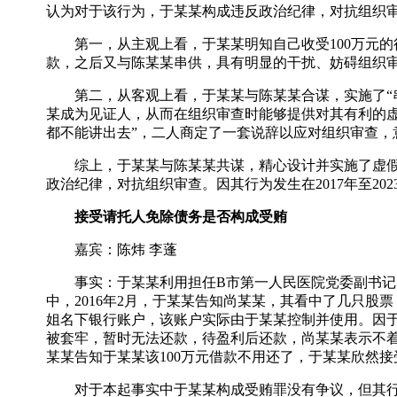
认为对于该行为，于某某构成违反政治纪律，对抗组织
第一，从主观上看，于某某明知自己收受100万元的
款，之后又与陈某某串供，具有明显的干扰、妨碍组织
第二，从客观上看，于某某与陈某某合谋，实施了“串
某成为见证人，从而在组织审查时能够提供对其有利的
都不能讲出去”，二人商定了一套说辞以应对组织审查，
综上，于某某与陈某某共谋，精心设计并实施了虚假退
政治纪律，对抗组织审查。因其行为发生在2017年至20
接受请托人免除债务是否构成受贿
嘉宾：陈炜 李蓬
事实：于某某利用担任B市第一人民医院党委副书记、
中，2016年2月，于某某告知尚某某，其看中了几只股
姐名下银行账户，该账户实际由于某某控制并使用。因
被套牢，暂时无法还款，待盈利后还款，尚某某表示不着
某某告知于某某该100万元借款不用还了，于某某欣然接
对于本起事实中于某某构成受贿罪没有争议，但其行为