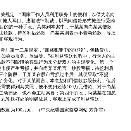
关规定，“国家工作人员利用职务上的便利，以借为名向
为了掩人耳目、逃避法律制裁，以民间借贷形式掩盖行受贿
贿目的的一种手段。具体到本案中，于某某向尚某某借款
无法还款，待盈利后还款，尚某某则表示不着急还款，等股
和客观行为。
》第十二条规定，“贿赂犯罪中的‘财物’，包括货币、
如会员服务、旅游等。”在利益输送过程中，行为人的主
借款不同阶段的客观行为来分析双方的主观变化。第一个
股市便产生亏损，并向尚某某坦言，炒股亏损，待盈利后
三个阶段，于某某在股市亏损过半后，其便采取“不提
了变化。对于某某而言，本意想利用借款炒股获利，但后
需要得到其关照，便不想归还该100万元借款。对于尚某
不主动归还，也不会主动索要；第四个阶段，尚某某在知悉
方式输送好处的明确故意，客观上完成了利益输送。
额为100万元。（中央纪委国家监委网站 方弈霏）