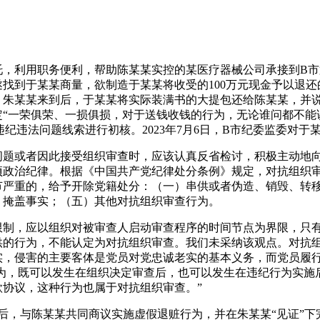
，利用职务便利，帮助陈某某实控的某医疗器械公司承接到B市
，遂找到于某某商量，欲制造于某某将收受的100万元现金予以退
朱某某来到后，于某某将实际装满书的大提包还给陈某某，并说
约定“一荣俱荣、一损俱损，对于送钱收钱的行为，无论谁问都不
重违纪违法问题线索进行初核。2023年7月6日，B市纪委监委对
或者因此接受组织审查时，应该认真反省检讨，积极主动地向
项政治纪律。根据《中国共产党纪律处分条例》规定，对抗组织
节严重的，给予开除党籍处分：（一）串供或者伪造、销毁、转
，掩盖事实；（五）其他对抗组织审查行为。
，应以组织对被审查人启动审查程序的时间节点为界限，只有在
供的行为，不能认定为对抗组织审查。我们未采纳该观点。对抗
实，侵害的主要客体是党员对党忠诚老实的基本义务，而党员履
行为，既可以发生在组织决定审查后，也可以发生在违纪行为实
协议，这种行为也属于对抗组织审查。”
后，与陈某某共同商议实施虚假退赃行为，并在朱某某“见证”下