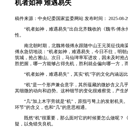
机者如神 难遇易失
稿件来源：中央纪委国家监委网站
发布时间： 2025-08-29 
“机者如神，难遇易失”出自北齐魏收的《魏书·傅永
性。
南北朝时期，北魏将领傅永跟随中山王元英征伐南梁义
傅永急切地说：“机者如神，难遇易失，今日不往，明朝
筑城，抢占雅山。次日，马仙琕率军进攻，因未及时抢
胜把握，哪一方能够占得先机，胜利就会偏向哪一方，
“机者如神，难遇易失”，其实“机”字的文化内涵远
“机”是一个形声兼会意字，其所蕴藏的微妙含义几乎都
其细微的动向和趋势。这种细节的变化很难察觉，产生的
“几”加上木字旁就是“机”，原指弓弩上的发射机关。
环节”的含义，也和“几”的意思相通。
既然“机”很重要，那么面对它的时候要怎么做呢？《周
疑，以免错失良机。