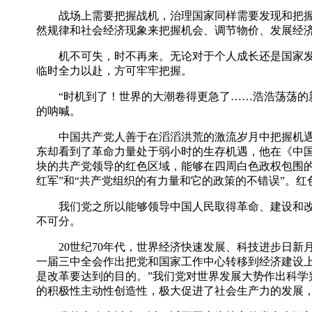
战场上需要把握战机，治理国家同样需要发现和把握机
然规律和社会经济现象来把握机会、调节物价、发展经济
机不可失，时不再来。无论对于个人成长还是国家发展
临时全力以赴，方可牢牢把握。
“时机到了！世界的大潮卷得更急了……浩浩荡荡的新思
的呐喊。
中国共产党人善于在滔滔洪荒的激流岁月中把握机遇、顺
东却看到了革命力量处于弱小时的生存机遇，他在《中
块的共产党领导的红色区域，能够在四周白色政权包围的
红军”和“共产党组织的有力量和它的政策的不错误”。
我们党之所以能够领导中国人民取得革命、建设和改革
不可分。
20世纪70年代，世界经济快速发展、科技进步日新月
一届三中全会作出把党和国家工作中心转移到经济建设
是改革要达到的目的。”我们党对世界发展大势作出科
的积极性主动性创造性，极大促进了社会生产力的发展