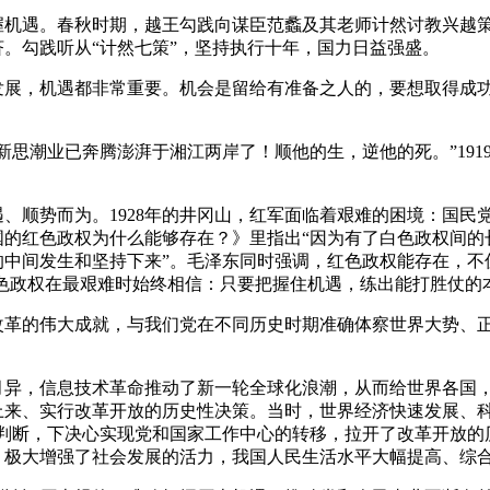
遇。春秋时期，越王勾践向谋臣范蠡及其老师计然讨教兴越策略
。勾践听从“计然七策”，坚持执行十年，国力日益强盛。
，机遇都非常重要。机会是留给有准备之人的，要想取得成功
潮业已奔腾澎湃于湘江两岸了！顺他的生，逆他的死。”191
势而为。1928年的井冈山，红军面临着艰难的困境：国民党
国的红色政权为什么能够存在？》里指出“因为有了白色政权间的
中间发生和坚持下来”。毛泽东同时强调，红色政权能存在，不
红色政权在最艰难时始终相信：只要把握住机遇，练出能打胜仗的
的伟大成就，与我们党在不同历史时期准确体察世界大势、正
异，信息技术革命推动了新一轮全球化浪潮，从而给世界各国，也
上来、实行改革开放的历史性决策。当时，世界经济快速发展、科
学判断，下决心实现党和国家工作中心的转移，拉开了改革开放的
，极大增强了社会发展的活力，我国人民生活水平大幅提高、综