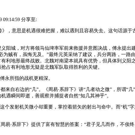
09:14:59
分享至:
传》，意思是机遇很难把握，难以遇到且容易失去。这句话源于
阳城，对方将领马仙琕率军前来救援并意图决战，傅永提出建议
必为贼有，虽悔无及。”最终元英采纳了建议，兵分两路，一路
占有利地形最终战败。北魏对南梁本就具有优势，但具体到义阳
而抢占有利地形无疑是北魏军队取得胜利的关键。
比傅永所指的战机更精深。
来自右边的“几”。《周易·系辞下》讲“几者动之微”，所谓“
机遇瞬间即逝，善观察并捕捉者自然“知几其神乎”。
这个发射机关微小却重要，掌控着箭矢的射出与命中。而“机”字
易·系辞下》提供了富有智慧的答案：“君子见几而作，不俟终