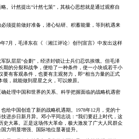
。计然提出“计然七策”，其核心思想就是通过观察自
必须提前做好准备，潜心钻研、积蓄能量，等到机遇来
9年7月，毛泽东在《〈湘江评论〉创刊宣言》中发出这样
军队层层“会剿”，经济封锁让士兵们忍饥挨饿。但毛泽
长期的分裂和战争，便给了一种条件，使一小块或若干小
仅要有客观条件，也要有主观努力，即“相当力量的正式
本领，就能做到星星之火，可以燎原。
确处理中国和世界的关系、科学把握面临的战略机遇密
给中国创造了新的战略机遇期。1978年12月，党的十
技进步日新月异。邓小平同志说：“我们要赶上时代，这
历史大幕。正是这场伟大革命，极大激发了广大人民群众
合国力明显增强、国际地位显著提升。