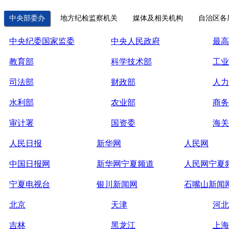
中央部委办
地方纪检监察机关
媒体及相关机构
自治区各
中央纪委国家监委
中央人民政府
最高
教育部
科学技术部
工业
司法部
财政部
人力
水利部
农业部
商务
审计署
国资委
海关
人民日报
新华网
人民网
中国日报网
新华网宁夏频道
人民网宁夏
宁夏电视台
银川新闻网
石嘴山新闻
北京
天津
河北
吉林
黑龙江
上海