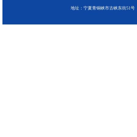
地址：宁夏青铜峡市古峡东街51号