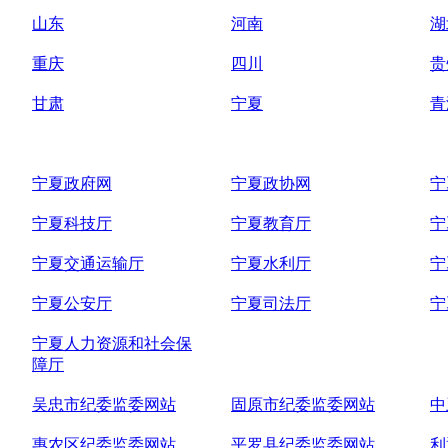
山东
河南
湖
重庆
四川
贵
甘肃
宁夏
青
宁夏政府网
宁夏政协网
宁
宁夏科技厅
宁夏教育厅
宁
宁夏交通运输厅
宁夏水利厅
宁
宁夏公安厅
宁夏司法厅
宁
宁夏人力资源和社会保
障厅
吴忠市纪委监委网站
固原市纪委监委网站
中
惠农区纪委监委网站
平罗县纪委监委网站
利