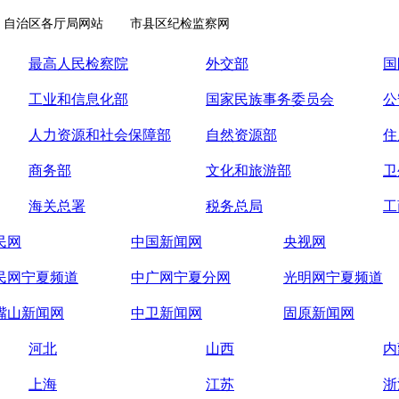
自治区各厅局网站
市县区纪检监察网
最高人民检察院
外交部
国
工业和信息化部
国家民族事务委员会
公
人力资源和社会保障部
自然资源部
住
商务部
文化和旅游部
卫
海关总署
税务总局
工
民网
中国新闻网
央视网
民网宁夏频道
中广网宁夏分网
光明网宁夏频道
嘴山新闻网
中卫新闻网
固原新闻网
河北
山西
内
上海
江苏
浙