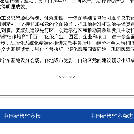
”的思想根基，坚定了勇于自我革命、全面从严治党的信心决心，推
取得明显成效。
义思想凝心铸魂、锤炼党性，一体深学细悟笃行习近平总书记
细则精神，坚持和加强党的全面领导，把政治标准和政治要求贯
贯到底。要聚焦建设先行区、创建示范区和推动高质量发展主动担
，精耕细作培育“千百十”亿级产业、园区、企业和项目，进一步
进步，法治化系统化精准化推进宗教事务治理，维护社会大局和
主义为基层减负，强化监督执纪，深化风腐同查同治，巩固风清
东基地设分会场。各地级市党委、自治区党的建设领导小组成员
>>>
<<<
中国纪检监察报
中国纪检监察杂志