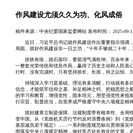
作风建设尤须久久为功、化风成俗
稿件来源：中央纪委国家监委网站
发布时间： 2025-09-11 
近日，习近平总书记就作风建设作出重要指示强调，锲
局面。抓好作风建设非一日之功，“十年不够就二十年，
抓铁有痕，踏石留印，要留清气满乾坤。百余年来，我
一整套光荣传统和优良作风，赢得了历史主动和人民衷
行时、没有完成时。只有坚持抓长、长抓，持之以恒、
持续深入学习是基础。理论有多清醒，行动就有多自觉
信念，才能筑牢信仰之基、补足精神之钙、把稳思想之舵
的学习和教育，增强党性，固本培元，用坚强党性来抵
行宗旨、彰显担当，自觉养成严格遵守中央八项规定精
抓好建章立制是保障。法规制度带有根本性、全局性、稳
变中国。从《党政机关厉行节约反对浪费条例》到《党
基层减负若干规定》……一系列制度规范标出贯彻落实中
彻落实中央八项规定精神，做好常态化长效化的文章，必