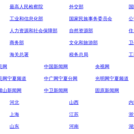
最高人民检察院
外交部
国
工业和信息化部
国家民族事务委员会
公
人力资源和社会保障部
自然资源部
住
商务部
文化和旅游部
卫
海关总署
税务总局
工
民网
中国新闻网
央视网
民网宁夏频道
中广网宁夏分网
光明网宁夏频道
嘴山新闻网
中卫新闻网
固原新闻网
河北
山西
内
上海
江苏
浙
山东
河南
湖