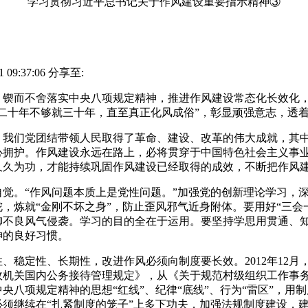
学习贯彻习近平总书记关于作风建设重要指示精神③
09:37:06
分享至:
而不舍落实中央八项规定精神，推进作风建设常态化长效化，
二十年不够就三十年，直至真正化风成俗”，彰显顽强意志，透
们党团结带领人民取得了革命、建设、改革的伟大成就，其中
心拥护。作风建设永远在路上，必将贯穿于中国特色社会主义事
久久为功，才能持续巩固作风建设已经取得的成效，不断把作风
。“作风问题本质上是党性问题。”加强党的创新理论学习，深
，炼就“金刚不坏之身”，防止歪风邪气近身附体。要用好“三会
御不良风气侵袭。学习的目的全在于运用。要坚持学思用贯通、
神的良好习惯。
定性、长期性，改进作风必须向制度要长效。2012年12月
政机关国内公务接待管理规定》，从《关于规范村级组织工作事
央八项规定精神的思想“红线”、纪律“底线”、行为“雷区”，用
须继续在“扎紧制度的笼子”上多下功夫，加强法规制度建设，