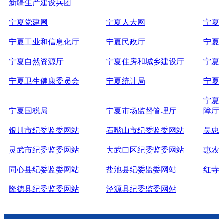
新疆生产建设兵团
宁夏党建网
宁夏人大网
宁夏
宁夏工业和信息化厅
宁夏民政厅
宁夏
宁夏自然资源厅
宁夏住房和城乡建设厅
宁夏
宁夏卫生健康委员会
宁夏统计局
宁夏
宁夏
宁夏国税局
宁夏市场监督管理厅
障厅
银川市纪委监委网站
石嘴山市纪委监委网站
吴忠
灵武市纪委监委网站
大武口区纪委监委网站
惠农
同心县纪委监委网站
盐池县纪委监委网站
红寺
隆德县纪委监委网站
泾源县纪委监委网站