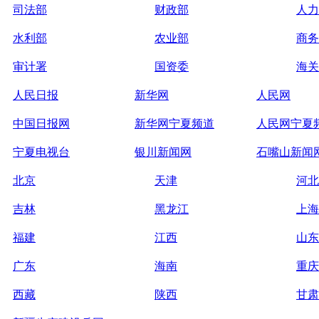
司法部
财政部
人力
水利部
农业部
商务
审计署
国资委
海关
人民日报
新华网
人民网
中国日报网
新华网宁夏频道
人民网宁夏
宁夏电视台
银川新闻网
石嘴山新闻
北京
天津
河北
吉林
黑龙江
上海
福建
江西
山东
广东
海南
重庆
西藏
陕西
甘肃