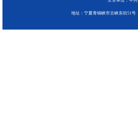
主管单位：中共青
地址：宁夏青铜峡市古峡东街51号