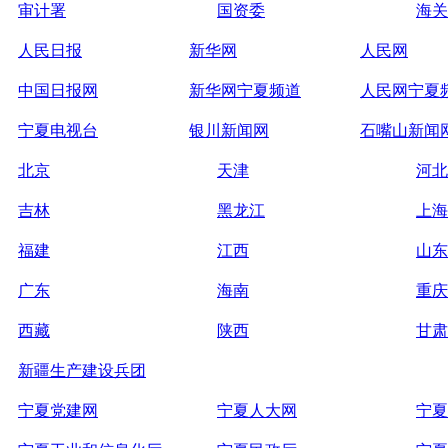
审计署
国资委
海关
人民日报
新华网
人民网
中国日报网
新华网宁夏频道
人民网宁夏
宁夏电视台
银川新闻网
石嘴山新闻
北京
天津
河北
吉林
黑龙江
上海
福建
江西
山东
广东
海南
重庆
西藏
陕西
甘肃
新疆生产建设兵团
宁夏党建网
宁夏人大网
宁夏