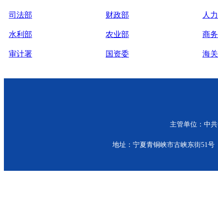
司法部
财政部
人力
水利部
农业部
商务
审计署
国资委
海关
主管单位：中共青
地址：宁夏青铜峡市古峡东街51号