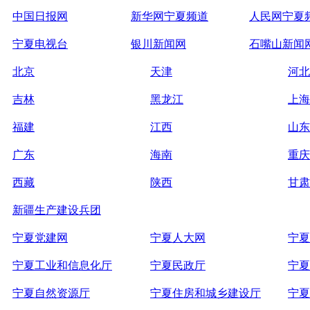
中国日报网
新华网宁夏频道
人民网宁夏
宁夏电视台
银川新闻网
石嘴山新闻
北京
天津
河北
吉林
黑龙江
上海
福建
江西
山东
广东
海南
重庆
西藏
陕西
甘肃
新疆生产建设兵团
宁夏党建网
宁夏人大网
宁夏
宁夏工业和信息化厅
宁夏民政厅
宁夏
宁夏自然资源厅
宁夏住房和城乡建设厅
宁夏