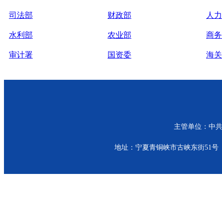
司法部
财政部
人力
水利部
农业部
商务
审计署
国资委
海关
主管单位：中共青
地址：宁夏青铜峡市古峡东街51号