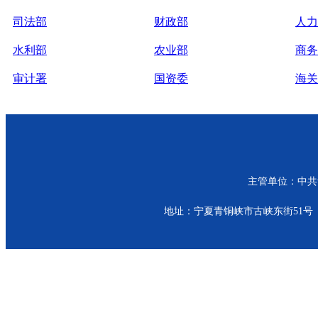
司法部
财政部
人力
水利部
农业部
商务
审计署
国资委
海关
主管单位：中共青
地址：宁夏青铜峡市古峡东街51号