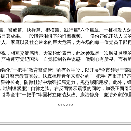
、警戒篇、抉择篇、楷模篇、践行篇”六个篇章。一桩桩发人深
与显著成果。一段段声泪俱下的忏悔视频、一份份违纪违法人员
个人、家庭以及社会带来的巨大危害，为在场的每一位党员干部
，相互交流感悟。大家纷纷表示，此次参观是一次触及灵魂的
，严格遵守党纪国法，自觉抵制各种诱惑，做到心有所畏、言有
“一把手”教育监督管理的有效手段，以开展“全市领导干部廉
实提升警示教育实效。认真梳理近年来查处的“一把手”严重违纪
在警钟长鸣、防微杜渐中增强抵腐定力，规范履职用权。此外，组
价，时刻绷紧廉洁自律之弦。在反面警示震慑的同时，加强正面引导
引导全市“一把手”牢固树立廉洁从政、廉洁修身、廉洁齐家的
>>>
<<<