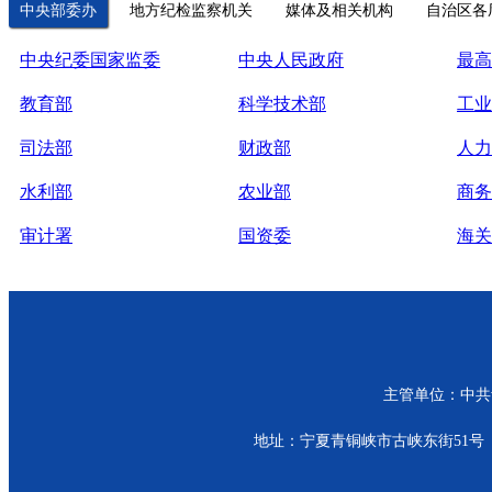
中央部委办
地方纪检监察机关
媒体及相关机构
自治区各
中央纪委国家监委
中央人民政府
最高
教育部
科学技术部
工业
司法部
财政部
人力
水利部
农业部
商务
审计署
国资委
海关
主管单位：中共青
地址：宁夏青铜峡市古峡东街51号