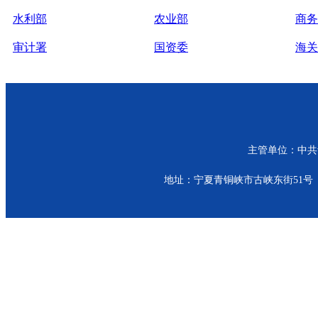
水利部
农业部
商务
审计署
国资委
海关
主管单位：中共青
地址：宁夏青铜峡市古峡东街51号