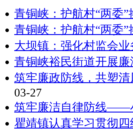
青铜峡：护航村“两委
青铜峡：护航村“两委
大坝镇：强化村监会业
青铜峡裕民街道开展廉
筑牢廉政防线，共塑清
03-27
筑牢廉洁自律防线——
瞿靖镇认真学习贯彻四