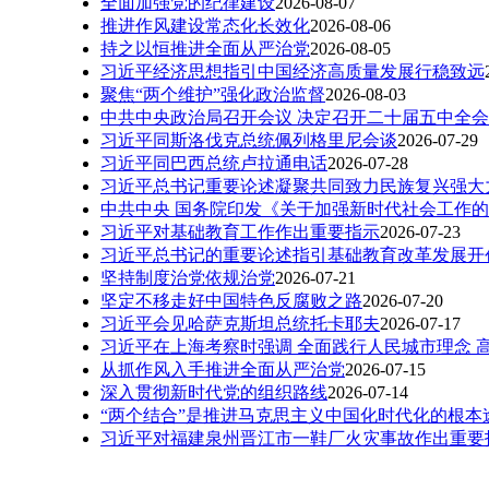
全面加强党的纪律建设
2026-08-07
推进作风建设常态化长效化
2026-08-06
持之以恒推进全面从严治党
2026-08-05
习近平经济思想指引中国经济高质量发展行稳致远
聚焦“两个维护”强化政治监督
2026-08-03
中共中央政治局召开会议 决定召开二十届五中全会
习近平同斯洛伐克总统佩列格里尼会谈
2026-07-29
习近平同巴西总统卢拉通电话
2026-07-28
习近平总书记重要论述凝聚共同致力民族复兴强大
中共中央 国务院印发《关于加强新时代社会工作
习近平对基础教育工作作出重要指示
2026-07-23
习近平总书记的重要论述指引基础教育改革发展开
坚持制度治党依规治党
2026-07-21
坚定不移走好中国特色反腐败之路
2026-07-20
习近平会见哈萨克斯坦总统托卡耶夫
2026-07-17
习近平在上海考察时强调 全面践行人民城市理念 
从抓作风入手推进全面从严治党
2026-07-15
深入贯彻新时代党的组织路线
2026-07-14
“两个结合”是推进马克思主义中国化时代化的根本
习近平对福建泉州晋江市一鞋厂火灾事故作出重要